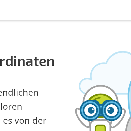
rdinaten
nendlichen
rloren
 es von der